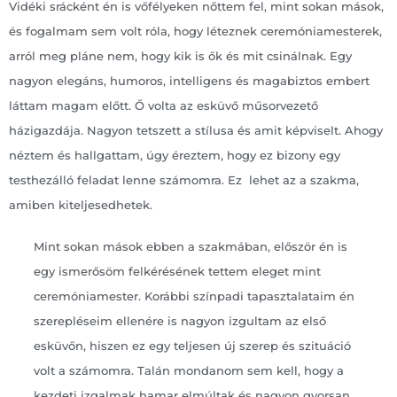
Vidéki srácként én is vőfélyeken nőttem fel, mint sokan mások,
és fogalmam sem volt róla, hogy léteznek ceremóniamesterek,
arról meg pláne nem, hogy kik is ők és mit csinálnak. Egy
nagyon elegáns, humoros, intelligens és magabiztos embert
láttam magam előtt. Ő volta az esküvő műsorvezető
házigazdája. Nagyon tetszett a stílusa és amit képviselt. Ahogy
néztem és hallgattam, úgy éreztem, hogy ez bizony egy
testhezálló feladat lenne számomra. Ez lehet az a szakma,
amiben kiteljesedhetek.
Mint sokan mások ebben a szakmában, először én is
egy ismerősöm felkérésének tettem eleget mint
ceremóniamester. Korábbi színpadi tapasztalataim én
szerepléseim ellenére is nagyon izgultam az első
esküvőn, hiszen ez egy teljesen új szerep és szituáció
volt a számomra. Talán mondanom sem kell, hogy a
kezdeti izgalmak hamar elmúltak és nagyon gyorsan