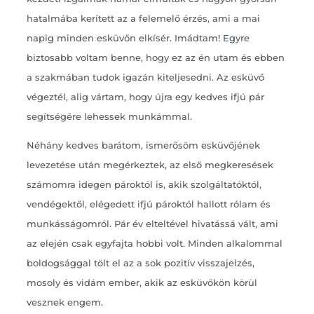
hatalmába kerített az a felemelő érzés, ami a mai
napig minden esküvőn elkísér. Imádtam! Egyre
biztosabb voltam benne, hogy ez az én utam és ebben
a szakmában tudok igazán kiteljesedni. Az esküvő
végeztél, alig vártam, hogy újra egy kedves ifjú pár
segítségére lehessek munkámmal.
Néhány kedves barátom, ismerősöm esküvőjének
levezetése után megérkeztek, az első megkeresések
számomra idegen pároktól is, akik szolgáltatóktól,
vendégektől, elégedett ifjú pároktól hallott rólam és
munkásságomról. Pár év elteltével hivatássá vált, ami
az elején csak egyfajta hobbi volt. Minden alkalommal
boldogsággal tölt el az a sok pozitív visszajelzés,
mosoly és vidám ember, akik az esküvőkön körül
vesznek engem.