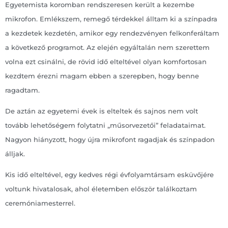
Egyetemista koromban rendszeresen került a kezembe
mikrofon. Emlékszem, remegő térdekkel álltam ki a színpadra
a kezdetek kezdetén, amikor egy rendezvényen felkonferáltam
a következő programot. Az elején egyáltalán nem szerettem
volna ezt csinálni, de rövid idő elteltével olyan komfortosan
kezdtem érezni magam ebben a szerepben, hogy benne
ragadtam.
De aztán az egyetemi évek is elteltek és sajnos nem volt
tovább lehetőségem folytatni „műsorvezetői” feladataimat.
Nagyon hiányzott, hogy újra mikrofont ragadjak és színpadon
álljak.
Kis idő elteltével, egy kedves régi évfolyamtársam esküvőjére
voltunk hivatalosak, ahol életemben először találkoztam
ceremóniamesterrel.