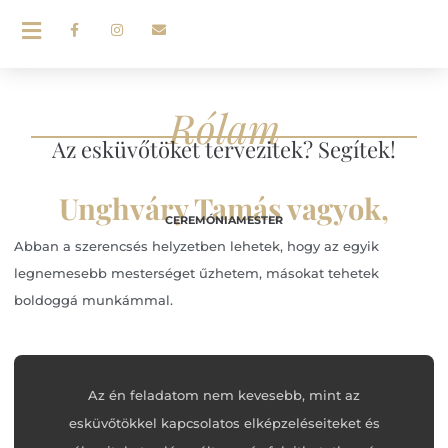
Rólam
Az esküvőtöket tervezitek? Segítek!
Unghváry Tamás vagyok,
CEREMÓNIAMESTER
Abban a szerencsés helyzetben lehetek, hogy az egyik
legnemesebb mesterséget űzhetem, másokat tehetek
boldoggá munkámmal.
Az én feladatom nem kevesebb, mint az
esküvőtökkel kapcsolatos elképzeléseiteket és