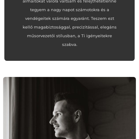
álmaitokat valóra váltsam és felejthetetlenné
tegyem a nagy napot számotokra és a
vendégeitek számára egyaránt. Teszem ezt
kellő magabiztosággal, precizitással, elegáns
műsorvezetői stílusban, a Ti igényeitekre
szabva.